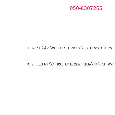
050-8307265
1. וודאו כי המצברים בכלי הרכב זהים בעוצמת המתח שהוא 12v ברכבים פרטיים , אל תנסו בשום אופן להניע רכב פרטי בעזרת משאית גדולה בעלת מצבר של 24v כי יגרם
גיעו בקלות לקטבי המצברים בשני כלי הרכב . שימו